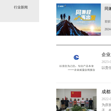
军，
行业新闻
同
全程
集团
塑胶
思卡
2024
企业
2023-
以责任
成都
2022-
为庆
子，在