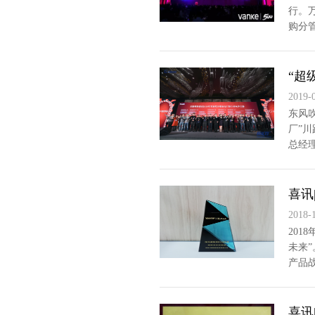
行。
购分
“超
2019-
东风吹
厂”
总经理
喜讯
2018-
201
未来
产品战
喜讯