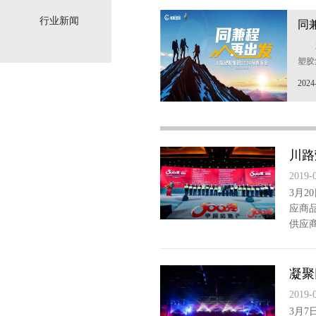
军，
行业新闻
同
全程
集团
塑胶
思卡
2024
川路
2019-
3月2
应商品
供应商
凝聚
2019-
3月